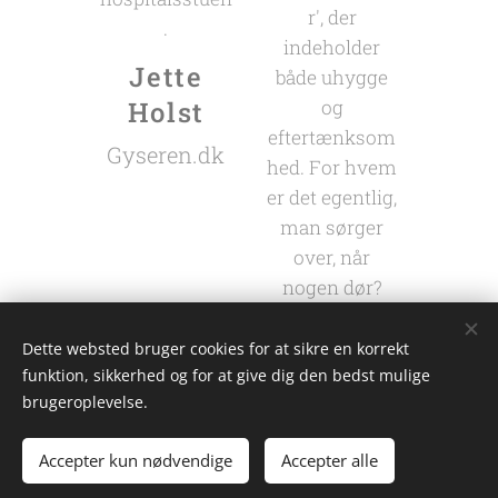
r', der
.
indeholder
Jette
både uhygge
Holst
og
eftertænksom
Gyseren.dk
hed. For hvem
er det egentlig,
man sørger
over, når
nogen dør?
Jette
Dette websted bruger cookies for at sikre en korrekt
Holst
funktion, sikkerhed og for at give dig den bedst mulige
brugeroplevelse.
Gyseren.dk
Accepter kun nødvendige
Accepter alle