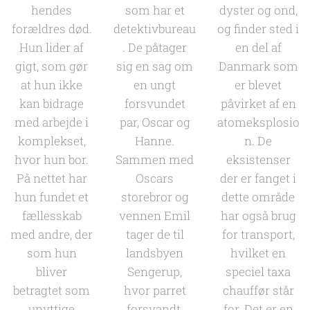
hendes
som har et
dyster og ond,
forældres død.
detektivbureau
og finder sted i
Hun lider af
. De påtager
en del af
gigt, som gør
sig en sag om
Danmark som
at hun ikke
en ungt
er blevet
kan bidrage
forsvundet
påvirket af en
med arbejde i
par, Oscar og
atomeksplosio
komplekset,
Hanne.
n. De
hvor hun bor.
Sammen med
eksistenser
På nettet har
Oscars
der er fanget i
hun fundet et
storebror og
dette område
fællesskab
vennen Emil
har også brug
med andre, der
tager de til
for transport,
som hun
landsbyen
hvilket en
bliver
Sengerup,
speciel taxa
betragtet som
hvor parret
chauffør står
unyttige
forsvandt.
for. Det er en