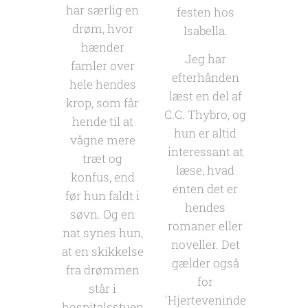
har særlig en
festen hos
drøm, hvor
Isabella.
hænder
Jeg har
famler over
efterhånden
hele hendes
læst en del af
krop, som får
C.C. Thybro, og
hende til at
hun er altid
vågne mere
interessant at
træt og
læse, hvad
konfus, end
enten det er
før hun faldt i
hendes
søvn. Og en
romaner eller
nat synes hun,
noveller. Det
at en skikkelse
gælder også
fra drømmen
for
står i
'Hjerteveninde
hospitalsstuen