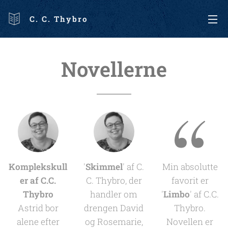
C. C. Thybro
Novellerne
Komplekskull
'
Skimmel
' af C.
Min absolutte
er af C.C.
C. Thybro, der
favorit er
Thybro
handler om
'
Limbo
' af C.C.
Astrid bor
drengen David
Thybro.
alene efter
og Rosemarie,
Novellen er