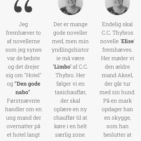
Jeg
Der er mange
Endelig skal
fremhæver to
gode noveller
C.C. Thybros
af novellerne
med, men min
novelle '
Elise
'
som jeg synes
yndlingshistor
fremhæves.
var de bedste
ie må være
Her møder vi
og det drejer
'Limbo'
af C.C.
den ældre
sig om "Hotel"
Thybro. Her
mand Aksel,
og
"Den gode
følger vi en
der går tur
nabo"
.
taxichauffør,
med sin hund.
Førstnævnte
der skal
På en mark
handler om en
oplære en ny
opdager han
ung mand der
chauffør til at
en skygge,
overnatter på
køre i en helt
som han
et hotel langt
særlig zone.
beslutter at