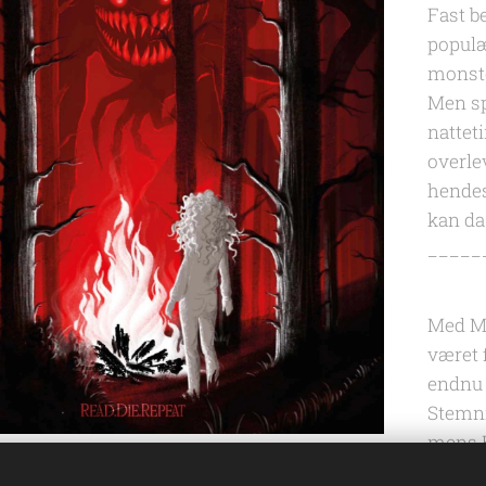
Fast b
populæ
monste
Men sp
nattet
overle
hendes
kan da
_____
Med Mi
været 
endnu
Stemni
mens 
livet.