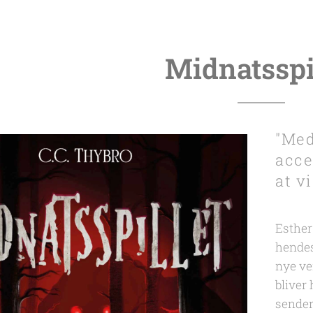
Midnatsspi
"Med
acce
at vi
Esther 
hendes
nye ve
bliver 
sende