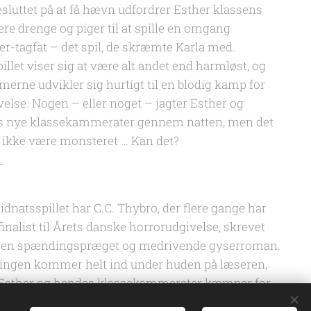
esluttet på at få hævn udfordrer Esther klassens
re drenge og piger til at spille en omgang
r-tagfat – det spil, de skræmte Karla med.
illet viser sig at være alt andet end harmløst, og
imerne udvikler sig hurtigt til en blodig kamp for
velse. Nogen – eller noget – jagter Esther og
 nye klassekammerater gennem natten, men det
 ikke være monsteret … Kan det?
_
dnatsspillet har C.C. Thybro, der flere gange har
finalist til Årets danske horrorudgivelse, skrevet
 en spændingspræget og medrivende gyserroman.
ngen kommer helt ind under huden på læseren,
Esther og hendes klassekammerater kæmper for