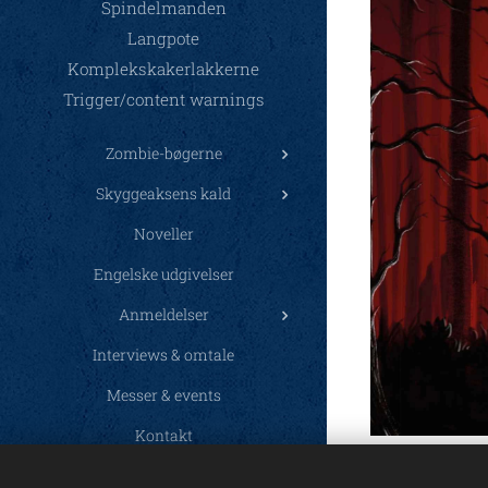
Spindelmanden
Langpote
Komplekskakerlakkerne
Trigger/content warnings
Zombie-bøgerne
Skyggeaksens kald
Noveller
Engelske udgivelser
Anmeldelser
Interviews & omtale
Messer & events
Kontakt