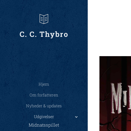
C. C. Thybro
Hjem
Om forfatteren
Nyheder & updates
Udgivelser
Midnatsspillet