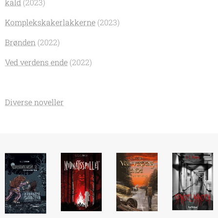
kald
(2023)
Komplekskakerlakkerne
(2023)
Brønden
(2022)
Ved verdens ende
(2022)
Diverse noveller