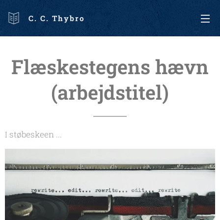
C. C. Thybro
Flæskestegens hævn
(arbejdstitel)
støbeskeen ...
I